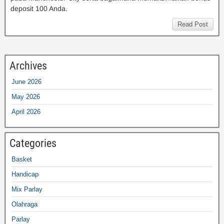
deposit 100 Anda.
Read Post
Archives
June 2026
May 2026
April 2026
Categories
Basket
Handicap
Mix Parlay
Olahraga
Parlay