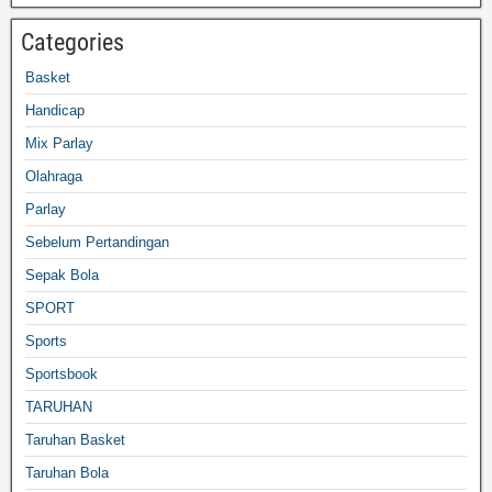
Categories
Basket
Handicap
Mix Parlay
Olahraga
Parlay
Sebelum Pertandingan
Sepak Bola
SPORT
Sports
Sportsbook
TARUHAN
Taruhan Basket
Taruhan Bola