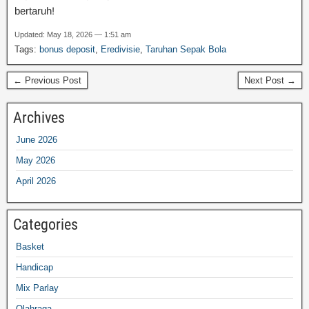
bertaruh!
Updated: May 18, 2026 — 1:51 am
Tags:
bonus deposit
,
Eredivisie
,
Taruhan Sepak Bola
← Previous Post
Next Post →
Archives
June 2026
May 2026
April 2026
Categories
Basket
Handicap
Mix Parlay
Olahraga