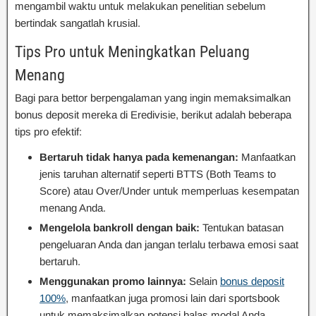
mengambil waktu untuk melakukan penelitian sebelum
bertindak sangatlah krusial.
Tips Pro untuk Meningkatkan Peluang
Menang
Bagi para bettor berpengalaman yang ingin memaksimalkan
bonus deposit mereka di Eredivisie, berikut adalah beberapa
tips pro efektif:
Bertaruh tidak hanya pada kemenangan:
Manfaatkan
jenis taruhan alternatif seperti BTTS (Both Teams to
Score) atau Over/Under untuk memperluas kesempatan
menang Anda.
Mengelola bankroll dengan baik:
Tentukan batasan
pengeluaran Anda dan jangan terlalu terbawa emosi saat
bertaruh.
Menggunakan promo lainnya:
Selain
bonus deposit
100%
, manfaatkan juga promosi lain dari sportsbook
untuk memaksimalkan potensi balas modal Anda.