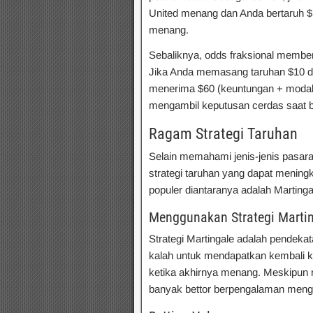
United menang dan Anda bertaruh $
menang.
Sebaliknya, odds fraksional member
Jika Anda memasang taruhan $10 d
menerima $60 (keuntungan + moda
mengambil keputusan cerdas saat b
Ragam Strategi Taruhan
Selain memahami jenis-jenis pasara
strategi taruhan yang dapat menin
populer diantaranya adalah Martingal
Menggunakan Strategi Marti
Strategi Martingale adalah pendek
kalah untuk mendapatkan kembali 
ketika akhirnya menang. Meskipun ris
banyak bettor berpengalaman menga