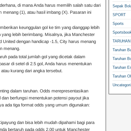
sederhana, di mana Anda harus memilih salah satu dari
Sepak Bol
tim menang (1), atau hasil imbang (X). Pasaran ini
SPORT
Sports
emberikan keunggulan gol ke tim yang dianggap lebih
Sportsboo
yang lebih berimbang. Misalnya, jika Manchester
d United dengan handicap -1.5, City harus menang
TARUHAN
han menang.
Taruhan B
taruh pada total jumlah gol yang dicetak dalam
Taruhan Bo
pasar di setel di 2.5 gol, Anda harus menentukan
Taruhan Es
i atau kurang dari angka tersebut.
Taruhan O
Uncategor
enting dalam taruhan. Odds merepresentasikan
l dan berfungsi menentukan potensi payout jika
nya ada tiga format odds yang umum digunakan:
payung dan bisa lebih mudah dipahami bagi para
 Anda bertaruh pada odds 2.00 untuk Manchester