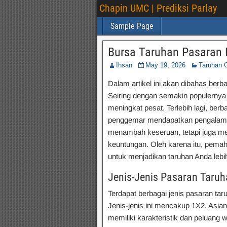
Chapin UMC | Prediksi Parlay
Sample Page
Bursa Taruhan Pasaran 
Ihsan
May 19, 2026
Taruhan 
Dalam artikel ini akan dibahas berba
Seiring dengan semakin populernya
meningkat pesat. Terlebih lagi, be
penggemar mendapatkan pengalaman 
menambah keseruan, tetapi juga m
keuntungan. Oleh karena itu, pema
untuk menjadikan taruhan Anda lebi
Jenis-Jenis Pasaran Taruh
Terdapat berbagai jenis pasaran tar
Jenis-jenis ini mencakup 1X2, Asia
memiliki karakteristik dan peluang 