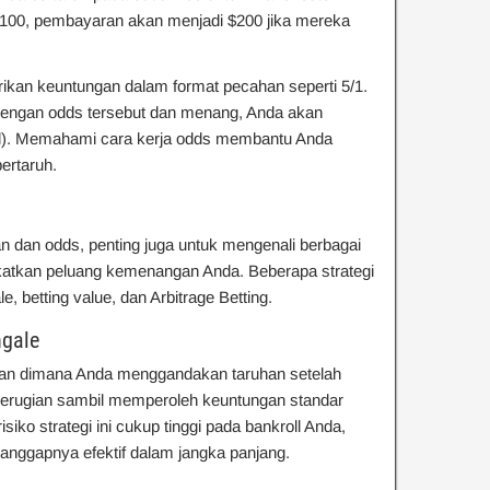
100, pembayaran akan menjadi $200 jika mereka
ikan keuntungan dalam format pecahan seperti 5/1.
engan odds tersebut dan menang, Anda akan
l). Memahami cara kerja odds membantu Anda
ertaruh.
n dan odds, penting juga untuk mengenali berbagai
gkatkan peluang kemenangan Anda. Beberapa strategi
e, betting value, dan Arbitrage Betting.
ngale
atan dimana Anda menggandakan taruhan setelah
kerugian sambil memperoleh keuntungan standar
iko strategi ini cukup tinggi pada bankroll Anda,
nggapnya efektif dalam jangka panjang.