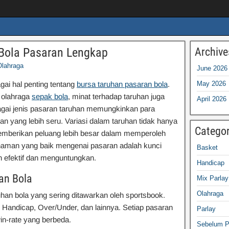
Bola Pasaran Lengkap
Archive
Olahraga
June 2026
gai hal penting tentang
bursa taruhan pasaran bola
.
May 2026
 olahraga
sepak bola
, minat terhadap taruhan juga
April 2026
rbagai jenis pasaran taruhan memungkinkan para
yang lebih seru. Variasi dalam taruhan tidak hanya
Categor
emberikan peluang lebih besar dalam memperoleh
haman yang baik mengenai pasaran adalah kunci
Basket
h efektif dan menguntungkan.
Handicap
an Bola
Mix Parlay
Olahraga
uhan bola yang sering ditawarkan oleh sportsbook.
n Handicap, Over/Under, dan lainnya. Setiap pasaran
Parlay
win-rate yang berbeda.
Sebelum P