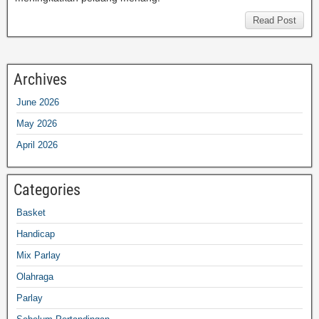
Read Post
Archives
June 2026
May 2026
April 2026
Categories
Basket
Handicap
Mix Parlay
Olahraga
Parlay