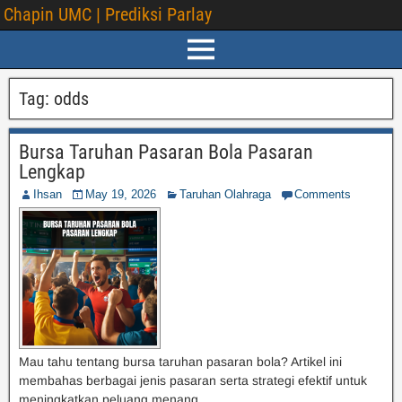
Chapin UMC | Prediksi Parlay
Tag:
odds
Bursa Taruhan Pasaran Bola Pasaran
Lengkap
Ihsan
May 19, 2026
Taruhan Olahraga
Comments
Mau tahu tentang bursa taruhan pasaran bola? Artikel ini
membahas berbagai jenis pasaran serta strategi efektif untuk
meningkatkan peluang menang.