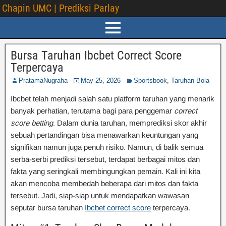
Chapin UMC | Prediksi Parlay
Bursa Taruhan Ibcbet Correct Score
Terpercaya
PratamaNugraha
May 25, 2026
Sportsbook
,
Taruhan Bola
Ibcbet telah menjadi salah satu platform taruhan yang menarik
banyak perhatian, terutama bagi para penggemar
correct
score betting
. Dalam dunia taruhan, memprediksi skor akhir
sebuah pertandingan bisa menawarkan keuntungan yang
signifikan namun juga penuh risiko. Namun, di balik semua
serba-serbi prediksi tersebut, terdapat berbagai mitos dan
fakta yang seringkali membingungkan pemain. Kali ini kita
akan mencoba membedah beberapa dari mitos dan fakta
tersebut. Jadi, siap-siap untuk mendapatkan wawasan
seputar bursa taruhan
Ibcbet correct score
terpercaya.