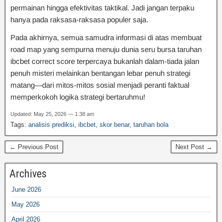
permainan hingga efektivitas taktikal. Jadi jangan terpaku
hanya pada raksasa-raksasa populer saja.
Pada akhirnya, semua samudra informasi di atas membuat
road map yang sempurna menuju dunia seru bursa taruhan
ibcbet correct score terpercaya bukanlah dalam-tiada jalan
penuh misteri melainkan bentangan lebar penuh strategi
matang—dari mitos-mitos sosial menjadi peranti faktual
memperkokoh logika strategi bertaruhmu!
Updated: May 25, 2026 — 1:38 am
Tags:
analisis prediksi
,
ibcbet
,
skor benar
,
taruhan bola
← Previous Post
Next Post →
Archives
June 2026
May 2026
April 2026