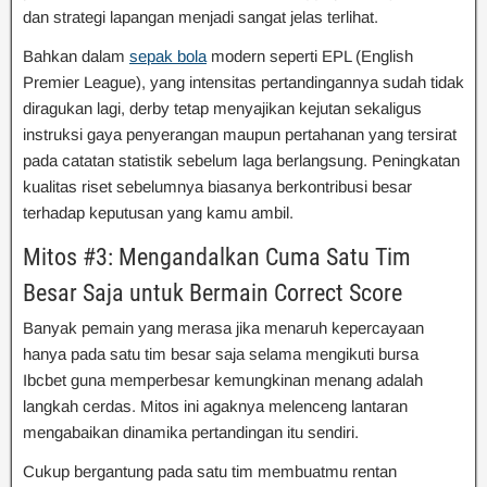
dan strategi lapangan menjadi sangat jelas terlihat.
Bahkan dalam
sepak bola
modern seperti EPL (English
Premier League), yang intensitas pertandingannya sudah tidak
diragukan lagi, derby tetap menyajikan kejutan sekaligus
instruksi gaya penyerangan maupun pertahanan yang tersirat
pada catatan statistik sebelum laga berlangsung. Peningkatan
kualitas riset sebelumnya biasanya berkontribusi besar
terhadap keputusan yang kamu ambil.
Mitos #3: Mengandalkan Cuma Satu Tim
Besar Saja untuk Bermain Correct Score
Banyak pemain yang merasa jika menaruh kepercayaan
hanya pada satu tim besar saja selama mengikuti bursa
Ibcbet guna memperbesar kemungkinan menang adalah
langkah cerdas. Mitos ini agaknya melenceng lantaran
mengabaikan dinamika pertandingan itu sendiri.
Cukup bergantung pada satu tim membuatmu rentan