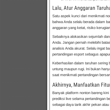
Lalu, Atur Anggaran Taruh
Satu aspek kunci dari menikmati n
bahwa Anda selalu berada dalam b
anggaran yang ketat, risiko kerugia
Sebaiknya alokasikan sejumlah dana
Anda. Jangan pernah melebihi bata
analisis Anda akurat. Selalu ingat 
pertandingan esport sebagus apapun 
Keberhasilan dalam taruhan sering 
untung maupun rugi. Ini bukan han
saat menikmati pertandingan bers
Akhirnya, Manfaatkan Fitu
Banyak platform nonton bareng kini m
prediksi live selama pertandingan
sebagai daya tarik akhir pekan atau 