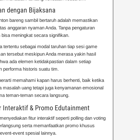
an dengan Bijaksana
onton bareng sambil bertaruh adalah memastikan
atas anggaran nyaman Anda. Tanpa pengaturan
n bisa meningkat secara signifikan.
 tertentu sebagai modal taruhan tiap sesi game
san tersebut meskipun Anda merasa yakin hasil
bahwa ada elemen ketidakpastian dalam setiap
performa historis suatu tim.
berarti memahami kapan harus berhenti, baik ketika
ya masalah uang tetapi juga kenyamanan emosional
ama teman-teman secara langsung.
r Interaktif & Promo Edutainment
enyediakan fitur interaktif seperti polling dan voting
 berlangsung serta memanfaatkan promo khusus
event-event spesial lainnya.