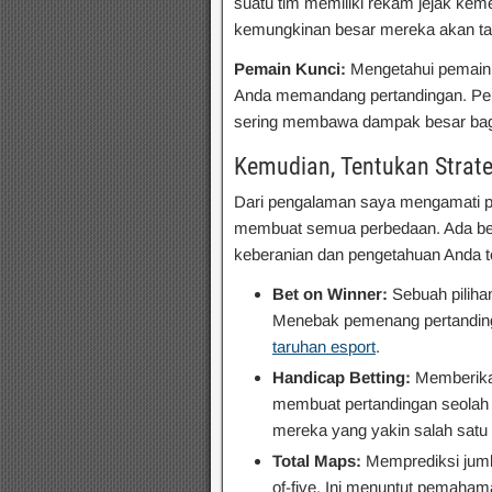
suatu tim memiliki rekam jejak ke
kemungkinan besar mereka akan tamp
Pemain Kunci:
Mengetahui pemain 
Anda memandang pertandingan. Pem
sering membawa dampak besar bagi
Kemudian, Tentukan Strat
Dari pengalaman saya mengamati per
membuat semua perbedaan. Ada beber
keberanian dan pengetahuan Anda t
Bet on Winner:
Sebuah piliha
Menebak pemenang pertandin
taruhan esport
.
Handicap Betting:
Memberikan
membuat pertandingan seolah l
mereka yang yakin salah satu 
Total Maps:
Memprediksi jumla
of-five. Ini menuntut pemaha