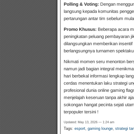
Polling & Voting:
Dengan menggunak
langsung kepada komunitas pengge
pertarungan antar tim sebelum mula
Promo Khusus:
Beberapa acara me
peningkatan peluang pembayaran jika
dilangsungkan memberikan insentif l
berlangsungnya turnamen spektakul
Nikmati momen seru menonton bers
namun jadi bagian integral menikmat
hari berbekal informasi lengkap lan
cerdas menentukan laku strategi u
profesional dunia online gaming flag
menjelajah keseruan tanpa akhir aja
sokongan hangat pecinta sejati utam
terpopuler tersini !
Updated: May 13, 2026 — 1:24 am
Tags:
esport
,
gaming lounge
,
strategi ta