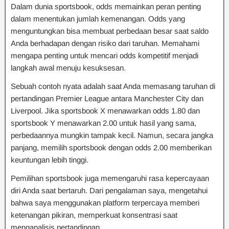
Dalam dunia sportsbook, odds memainkan peran penting
dalam menentukan jumlah kemenangan. Odds yang
menguntungkan bisa membuat perbedaan besar saat saldo
Anda berhadapan dengan risiko dari taruhan. Memahami
mengapa penting untuk mencari odds kompetitif menjadi
langkah awal menuju kesuksesan.
Sebuah contoh nyata adalah saat Anda memasang taruhan di
pertandingan Premier League antara Manchester City dan
Liverpool. Jika sportsbook X menawarkan odds 1.80 dan
sportsbook Y menawarkan 2.00 untuk hasil yang sama,
perbedaannya mungkin tampak kecil. Namun, secara jangka
panjang, memilih sportsbook dengan odds 2.00 memberikan
keuntungan lebih tinggi.
Pemilihan sportsbook juga memengaruhi rasa kepercayaan
diri Anda saat bertaruh. Dari pengalaman saya, mengetahui
bahwa saya menggunakan platform terpercaya memberi
ketenangan pikiran, memperkuat konsentrasi saat
menganalisis pertandingan.