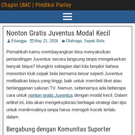
Chapin UMC | Prediksi Parlay
Nonton Gratis Juventus Modal Kecil
Erlangga
May 21, 2026
Olahraga
,
Sepak Bola
Pernahkah kamu membayangkan bisa menyaksikan
pertandingan Juventus secara langsung tanpa mengeluarkan
banyak biaya? Mungkin sebagian dari kita berpikir bahwa
menonton klub sepak bola bernama besar seperti Juventus
melibatkan biaya yang tinggi, baik untuk membeli tiket atau
berlangganan saluran TV. Namun, sebenarnya ada beberapa
cara untuk
nonton gratis Juventus
dengan modal kecil. Dalam
artikel ini, kita akan mengeksplorasi berbagai strategi dan tips
untuk menikmatinya tanpa harus merogoh kocek terlalu
dalam.
Bergabung dengan Komunitas Suporter