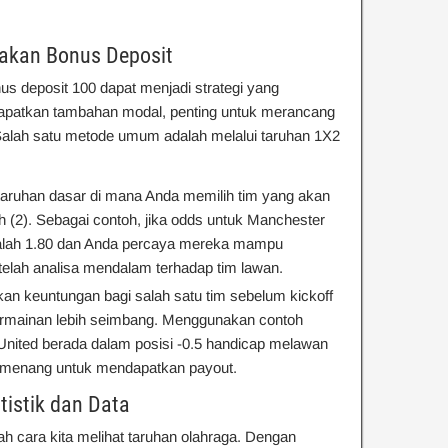
akan Bonus Deposit
us deposit 100 dapat menjadi strategi yang
patkan tambahan modal, penting untuk merancang
 Salah satu metode umum adalah melalui taruhan 1X2
 taruhan dasar di mana Anda memilih tim yang akan
ah (2). Sebagai contoh, jika odds untuk Manchester
alah 1.80 dan Anda percaya mereka mampu
telah analisa mendalam terhadap tim lawan.
an keuntungan bagi salah satu tim sebelum kickoff
ermainan lebih seimbang. Menggunakan contoh
United berada dalam posisi -0.5 handicap melawan
s menang untuk mendapatkan payout.
istik dan Data
ah cara kita melihat taruhan olahraga. Dengan