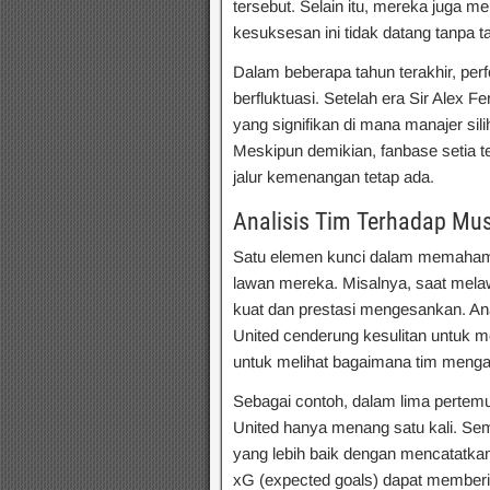
tersebut. Selain itu, mereka juga 
kesuksesan ini tidak datang tanpa t
Dalam beberapa tahun terakhir, per
berfluktuasi. Setelah era Sir Alex F
yang signifikan di mana manajer sili
Meskipun demikian, fanbase setia 
jalur kemenangan tetap ada.
Analisis Tim Terhadap Mu
Satu elemen kunci dalam memahami 
lawan mereka. Misalnya, saat melawa
kuat dan prestasi mengesankan. A
United cenderung kesulitan untuk 
untuk melihat bagaimana tim mengat
Sebagai contoh, dalam lima pertemu
United hanya menang satu kali. Sem
yang lebih baik dengan mencatatkan
xG (expected goals) dapat memberi 