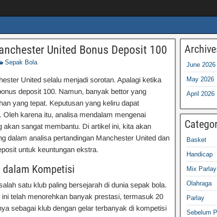
anchester United Bonus Deposit 100
Archive
Sepak Bola
June 2026
ster United selalu menjadi sorotan. Apalagi ketika
May 2026
onus deposit 100. Namun, banyak bettor yang
April 2026
an yang tepat. Keputusan yang keliru dapat
a. Oleh karena itu, analisa mendalam mengenai
Categor
g akan sangat membantu. Di artikel ini, kita akan
ing dalam analisa pertandingan Manchester United dan
Basket
osit untuk keuntungan ekstra.
Handicap
d dalam Kompetisi
Mix Parlay
Olahraga
alah satu klub paling bersejarah di dunia sepak bola.
m ini telah menorehkan banyak prestasi, termasuk 20
Parlay
nya sebagai klub dengan gelar terbanyak di kompetisi
Sebelum P