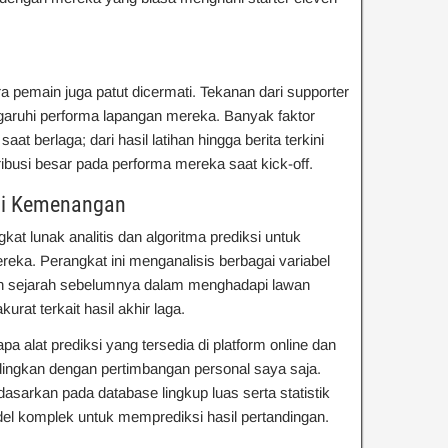
ra pemain juga patut dicermati. Tekanan dari supporter
garuhi performa lapangan mereka. Banyak faktor
t berlaga; dari hasil latihan hingga berita terkini
ribusi besar pada performa mereka saat kick-off.
si Kemenangan
gkat lunak analitis dan algoritma prediksi untuk
eka. Perangkat ini menganalisis berbagai variabel
tan sejarah sebelumnya dalam menghadapi lawan
rat terkait hasil akhir laga.
 alat prediksi yang tersedia di platform online dan
andingkan dengan pertimbangan personal saya saja.
dasarkan pada database lingkup luas serta statistik
del komplek untuk memprediksi hasil pertandingan.