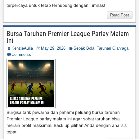
terpercaya untuk tetap terhubung dengan Timnas!
Read Post
Bursa Taruhan Premier League Parlay Malam
Ini
KenzieAulia
May 29, 2026
Sepak Bola
,
Taruhan Olahraga
Comments
Burgisa tarik pewarna dan pahami peluang bursa taruhan
Premier League parlay malam ini agar sobat taruhan bisa
meraih profit maksimal. Back up pilihan Anda dengan analisis
tepat.