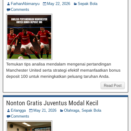
FarhanAbimanyu
May 22, 2026
Sepak Bola
Comments
Temukan tips analisa mendalam mengenai pertandingan
Manchester United serta strategi efektif memanfaatkan bonus
deposit 100 untuk meningkatkan peluang taruhan Anda.
Read Post
Nonton Gratis Juventus Modal Kecil
Erlangga
May 21, 2026
Olahraga
,
Sepak Bola
Comments