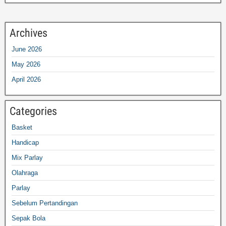
Archives
June 2026
May 2026
April 2026
Categories
Basket
Handicap
Mix Parlay
Olahraga
Parlay
Sebelum Pertandingan
Sepak Bola