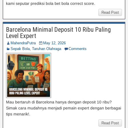
kami seputar prediksi bola bet bola correct score.
Read Post
Barcelona Minimal Deposit 10 Ribu Paling
Level Expert
MahendraPutra
May 12, 2026
Sepak Bola
,
Taruhan Olahraga
Comments
Mau bertaruh di Barcelona hanya dengan deposit 10 ribu?
Simak cara mudahnya menjadi pemain expert dengan berbagai
tips menarik!.
Read Post