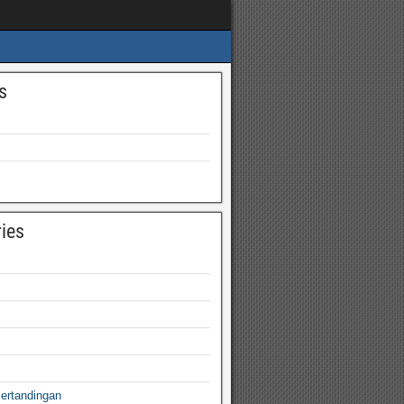
s
ies
ertandingan