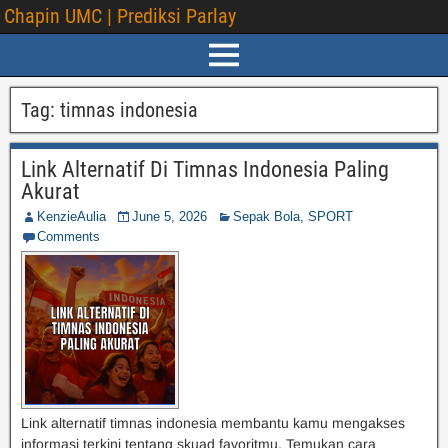
Chapin UMC | Prediksi Parlay
Tag:
timnas indonesia
Link Alternatif Di Timnas Indonesia Paling
Akurat
KenzieAulia
June 5, 2026
Sepak Bola
,
SPORT
Comments
Link alternatif timnas indonesia membantu kamu mengakses
informasi terkini tentang skuad favoritmu. Temukan cara