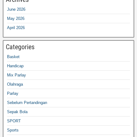
June 2026
May 2026
April 2026
Categories
Basket
Handicap
Mix Parlay
Olahraga
Parlay
Sebelum Pertandingan
Sepak Bola
SPORT
Sports