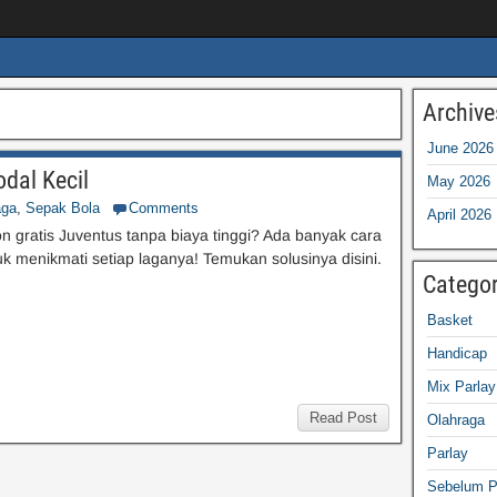
Archive
June 2026
dal Kecil
May 2026
aga
,
Sepak Bola
Comments
April 2026
on gratis Juventus tanpa biaya tinggi? Ada banyak cara
k menikmati setiap laganya! Temukan solusinya disini.
Categor
Basket
Handicap
Mix Parlay
Read Post
Olahraga
Parlay
Sebelum P