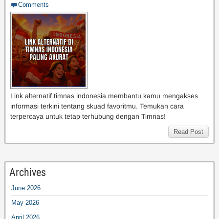
Comments
Link alternatif timnas indonesia membantu kamu mengakses
informasi terkini tentang skuad favoritmu. Temukan cara
terpercaya untuk tetap terhubung dengan Timnas!
Read Post
Archives
June 2026
May 2026
April 2026