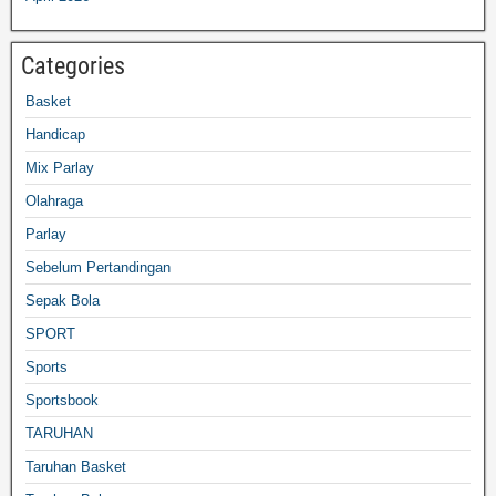
Categories
Basket
Handicap
Mix Parlay
Olahraga
Parlay
Sebelum Pertandingan
Sepak Bola
SPORT
Sports
Sportsbook
TARUHAN
Taruhan Basket