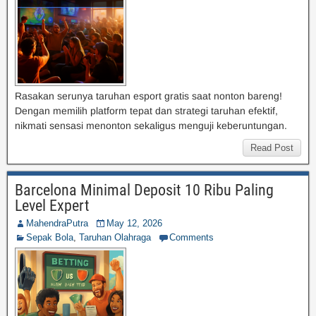
Rasakan serunya taruhan esport gratis saat nonton bareng!
Dengan memilih platform tepat dan strategi taruhan efektif,
nikmati sensasi menonton sekaligus menguji keberuntungan.
Read Post
Barcelona Minimal Deposit 10 Ribu Paling
Level Expert
MahendraPutra
May 12, 2026
Sepak Bola
,
Taruhan Olahraga
Comments