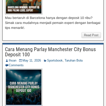
Mau bertaruh di Barcelona hanya dengan deposit 10 ribu?
Simak cara mudahnya menjadi pemain expert dengan berbagai
tips menarik!.
Read Post
Cara Menang Parlay Manchester City Bonus
Deposit 100
Ihsan
May 11, 2026
Sportsbook
,
Taruhan Bola
Comments