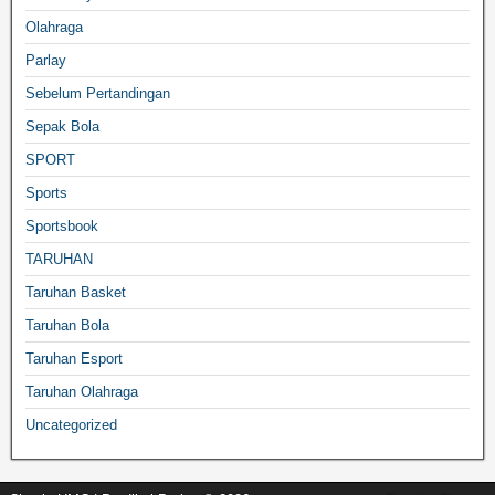
Olahraga
Parlay
Sebelum Pertandingan
Sepak Bola
SPORT
Sports
Sportsbook
TARUHAN
Taruhan Basket
Taruhan Bola
Taruhan Esport
Taruhan Olahraga
Uncategorized