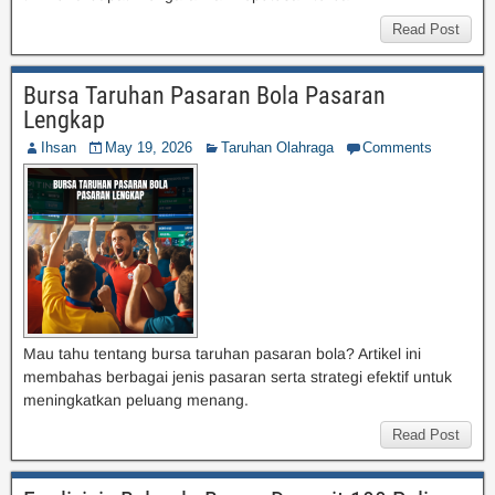
Read Post
Bursa Taruhan Pasaran Bola Pasaran
Lengkap
Ihsan
May 19, 2026
Taruhan Olahraga
Comments
Mau tahu tentang bursa taruhan pasaran bola? Artikel ini
membahas berbagai jenis pasaran serta strategi efektif untuk
meningkatkan peluang menang.
Read Post