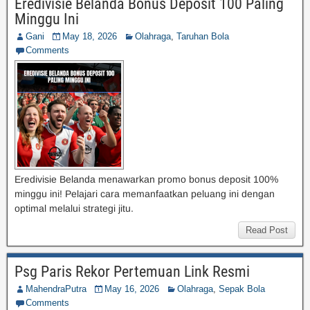
Eredivisie Belanda Bonus Deposit 100 Paling
Minggu Ini
Gani
May 18, 2026
Olahraga
,
Taruhan Bola
Comments
Eredivisie Belanda menawarkan promo bonus deposit 100%
minggu ini! Pelajari cara memanfaatkan peluang ini dengan
optimal melalui strategi jitu.
Read Post
Psg Paris Rekor Pertemuan Link Resmi
MahendraPutra
May 16, 2026
Olahraga
,
Sepak Bola
Comments