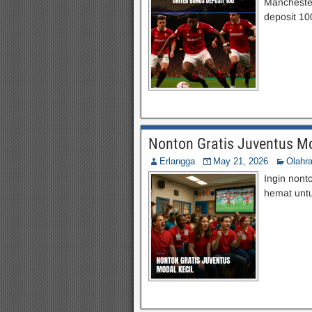
Manchester
deposit 10
Nonton Gratis Juventus Mo
Erlangga
May 21, 2026
Olahr
Ingin nont
hemat untu