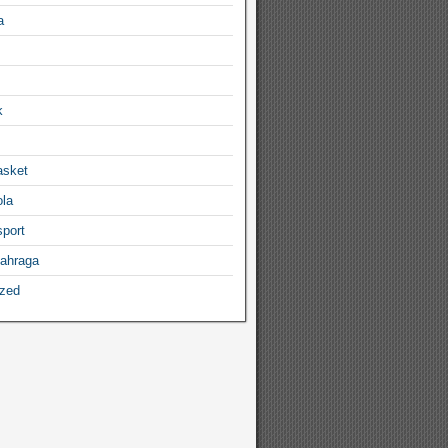
a
k
asket
la
port
lahraga
ized