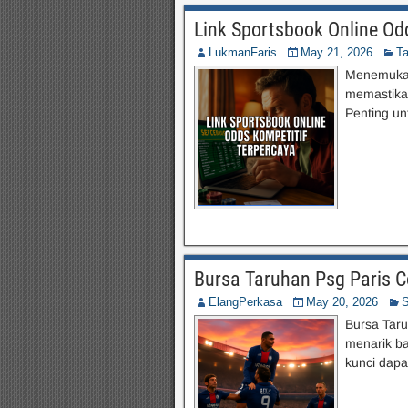
Link Sportsbook Online Od
LukmanFaris
May 21, 2026
Ta
Menemukan
memastikan
Penting un
Bursa Taruhan Psg Paris C
ElangPerkasa
May 20, 2026
S
Bursa Tar
menarik bag
kunci dapa