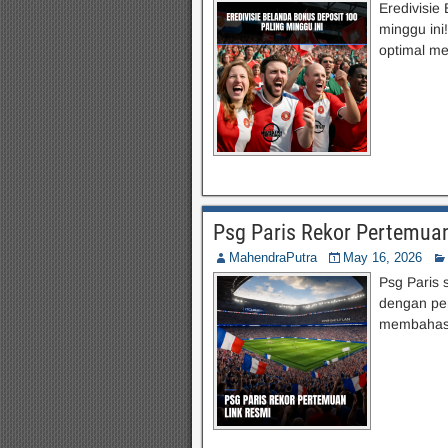
Eredivisi
minggu ini
optimal mela
Psg Paris Rekor Pertemua
MahendraPutra
May 16, 2026
Psg Paris 
dengan pem
membahas r